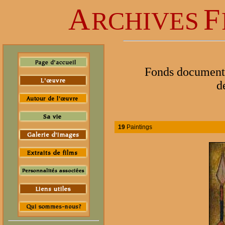
A
F
RCHIVES
Fonds documentai
d
19
Paintings