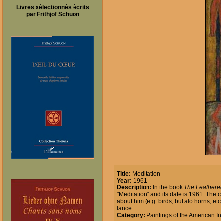
Livres sélectionnés écrits
par Frithjof Schuon
Title:
Meditation
Year:
1961
Description:
In the book
The Feathere
"Meditation" and its date is 1961. The c
about him (e.g. birds, buffalo horns, et
lance.
Category:
Paintings of the American I